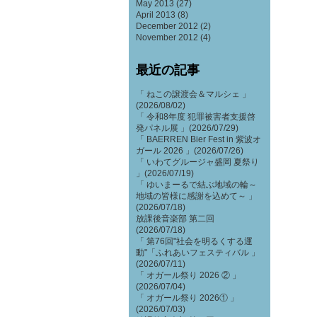
May 2013
(27)
April 2013
(8)
December 2012
(2)
November 2012
(4)
最近の記事
「 ねこの譲渡会＆マルシェ 」
(2026/08/02)
「 令和8年度 犯罪被害者支援啓
発パネル展 」(2026/07/29)
「 BAERREN Bier Fest in 紫波オ
ガール 2026 」(2026/07/26)
「 いわてグルージャ盛岡 夏祭り
」(2026/07/19)
「 ゆいまーるで結ぶ地域の輪～
地域の皆様に感謝を込めて～ 」
(2026/07/18)
放課後音楽部 第二回
(2026/07/18)
「 第76回"社会を明るくする運
動"「ふれあいフェスティバル 」
(2026/07/11)
「 オガール祭り 2026 ② 」
(2026/07/04)
「 オガール祭り 2026① 」
(2026/07/03)