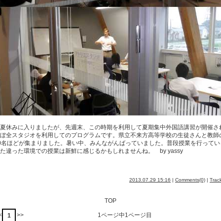
夏休みに入りましたが、先週末、この時期を利用して夏期集中外国語講習が開催さ
ぼ全スタジオを利用してのプログラムです。県立不来方高等学校の生徒さんと教師
0名ほどが集まりました。暑い中、みんながんばっていました。普段授業を行ってい
た違った環境での授業は新鮮に感じるかもしれませんね。 by yassy
2013.07.29 15:16
|
Comments(0)
|
Trac
TOP
<
>>
1ページ中1ページ目
1