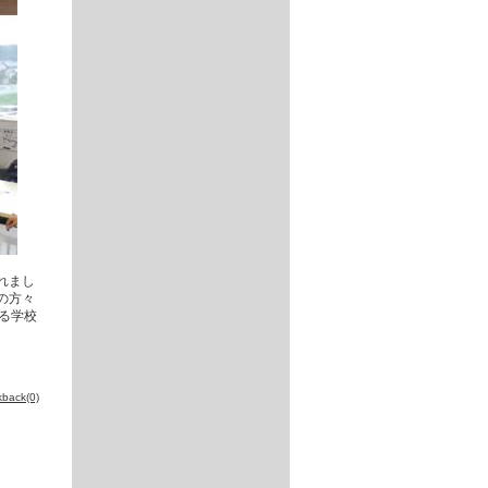
れまし
の方々
る学校
kback(0)