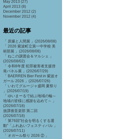
May 2013
(27)
April 2013
(8)
December 2012
(2)
November 2012
(4)
最近の記事
「 原爆と人間展 」(2026/08/08)
「 2026 紫波町立第一中学校 美
術部展 」(2026/08/08)
「 ねこの譲渡会＆マルシェ 」
(2026/08/02)
「 令和8年度 犯罪被害者支援啓
発パネル展 」(2026/07/29)
「 BAERREN Bier Fest in 紫波オ
ガール 2026 」(2026/07/26)
「 いわてグルージャ盛岡 夏祭り
」(2026/07/19)
「 ゆいまーるで結ぶ地域の輪～
地域の皆様に感謝を込めて～ 」
(2026/07/18)
放課後音楽部 第二回
(2026/07/18)
「 第76回"社会を明るくする運
動"「ふれあいフェスティバル 」
(2026/07/11)
「 オガール祭り 2026 ② 」