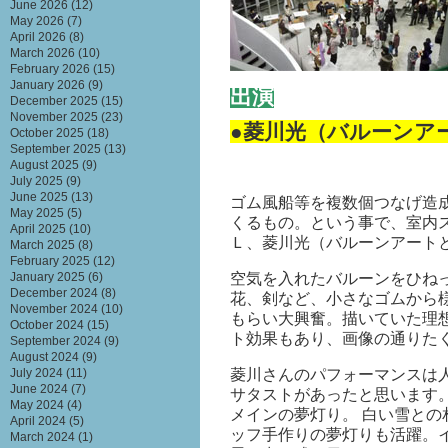
June 2026
(12)
May 2026
(7)
April 2026
(8)
March 2026
(10)
February 2026
(15)
January 2026
(9)
出演
December 2025
(15)
November 2025
(23)
●菱川光（バルーンア
October 2025
(18)
September 2025
(13)
August 2025
(9)
July 2025
(9)
June 2025
(13)
ゴム風船等を複数個つなげ造
May 2025
(5)
くるもの。という事で、室内
April 2025
(10)
Ｌ、菱川光（バルーンアート
March 2025
(8)
February 2025
(12)
空気を入れたバルーンをひね
January 2025
(6)
December 2024
(8)
花、剣など、小さなゴムから
November 2024
(10)
もらい大興奮。描いていた理
October 2024
(15)
ト効果もあり、画像の通りた
September 2024
(9)
August 2024
(9)
菱川さんのパフォーマンスは
July 2024
(11)
June 2024
(7)
サタストがあったと思います
May 2024
(4)
メインの夢灯り。 白い雪と
April 2024
(5)
ッフ手作りの夢灯りも活躍。
March 2024
(1)