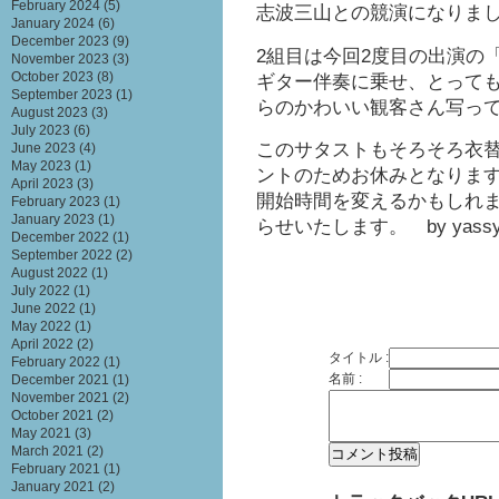
February 2024
(5)
志波三山との競演になりま
January 2024
(6)
December 2023
(9)
2組目は今回2度目の出演の
November 2023
(3)
October 2023
(8)
ギター伴奏に乗せ、とって
September 2023
(1)
らのかわいい観客さん写っ
August 2023
(3)
July 2023
(6)
このサタストもそろそろ衣
June 2023
(4)
May 2023
(1)
ントのためお休みとなります
April 2023
(3)
開始時間を変えるかもしれ
February 2023
(1)
January 2023
(1)
らせいたします。 by yass
December 2022
(1)
September 2022
(2)
August 2022
(1)
July 2022
(1)
June 2022
(1)
May 2022
(1)
April 2022
(2)
タイトル :
February 2022
(1)
名前 :
December 2021
(1)
November 2021
(2)
October 2021
(2)
May 2021
(3)
March 2021
(2)
February 2021
(1)
January 2021
(2)