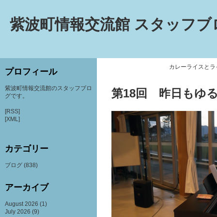
紫波町情報交流館 スタッフブ
カレーライスとラ
プロフィール
紫波町情報交流館のスタッフブロ
第18回 昨日もゆ
グです。
[RSS]
[XML]
カテゴリー
ブログ
(838)
アーカイブ
August 2026
(1)
July 2026
(9)