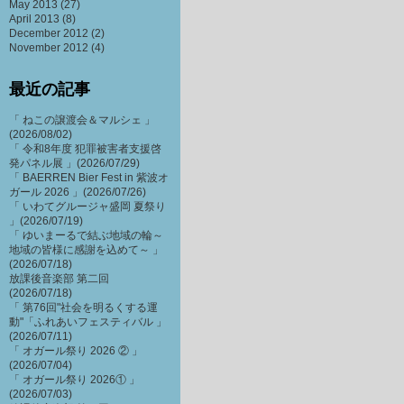
May 2013
(27)
April 2013
(8)
December 2012
(2)
November 2012
(4)
最近の記事
「 ねこの譲渡会＆マルシェ 」
(2026/08/02)
「 令和8年度 犯罪被害者支援啓
発パネル展 」(2026/07/29)
「 BAERREN Bier Fest in 紫波オ
ガール 2026 」(2026/07/26)
「 いわてグルージャ盛岡 夏祭り
」(2026/07/19)
「 ゆいまーるで結ぶ地域の輪～
地域の皆様に感謝を込めて～ 」
(2026/07/18)
放課後音楽部 第二回
(2026/07/18)
「 第76回"社会を明るくする運
動"「ふれあいフェスティバル 」
(2026/07/11)
「 オガール祭り 2026 ② 」
(2026/07/04)
「 オガール祭り 2026① 」
(2026/07/03)